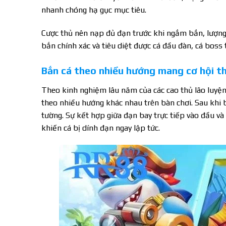
nhanh chóng hạ gục mục tiêu.
Cược thủ nên nạp đủ đạn trước khi ngắm bắn, lượng
bắn chính xác và tiêu diệt được cá đầu đàn, cá boss 
Bắn cá theo nhiều hướng mang cơ hội t
Theo kinh nghiệm lâu năm của các cao thủ lão luyện
theo nhiều hướng khác nhau trên bàn chơi. Sau khi b
tường. Sự kết hợp giữa đạn bay trực tiếp vào đầu v
khiến cá bị dính đạn ngay lập tức.