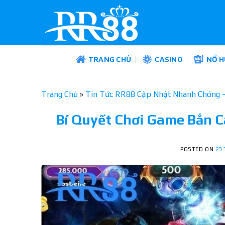
Skip
to
content
TRANG CHỦ
CASINO
NỔ H
Trang Chủ
»
Tin Tức RR88 Cập Nhật Nhanh Chóng –
Bí Quyết Chơi Game Bắn C
POSTED ON
23 