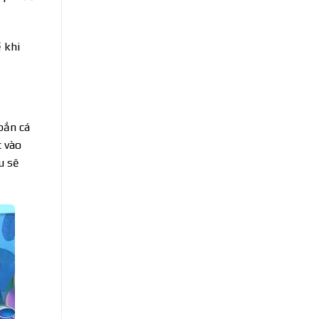
 khi
bắn cá
c vào
u sẽ