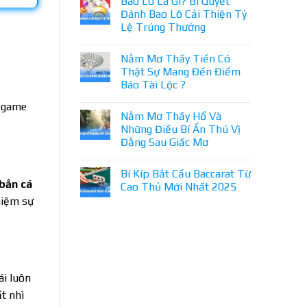
Bao Lô Là Gì? Bí Quyết
Đánh Bao Lô Cải Thiện Tỷ
Lệ Trúng Thưởng
Nằm Mơ Thấy Tiền Có
Thật Sự Mang Đến Điềm
Báo Tài Lộc ?
, game
Nằm Mơ Thấy Hổ Và
Những Điều Bí Ẩn Thú Vị
Đằng Sau Giấc Mơ
Bí Kíp Bắt Cầu Baccarat Từ
bắn cá
Cao Thủ Mới Nhất 2025
hiệm sự
ái luôn
t nhì