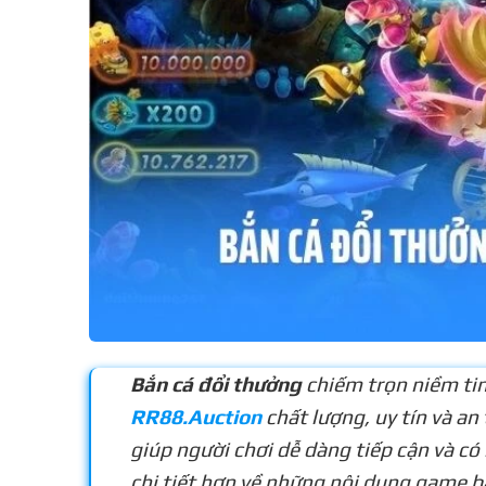
Bắn cá đổi thưởng
chiếm trọn niềm tin
RR88.Auction
chất lượng, uy tín và an
giúp người chơi dễ dàng tiếp cận và có n
chi tiết hơn về những nội dung game b