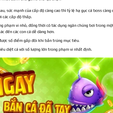
hau, sức mạnh của cấp độ càng cao thì tỷ lệ hạ gục cá boss càng 
i các cấp độ thấp.
rong phạm vi nhỏ, đồng thời có tác dụng ngăn chúng bơi trong mộ
xác đến các con cá dễ dàng hơn.
ược số điểm gấp đôi khi bắn trúng mục tiêu.
iêu diệt cá với số lượng lớn trong phạm vi nhất định.